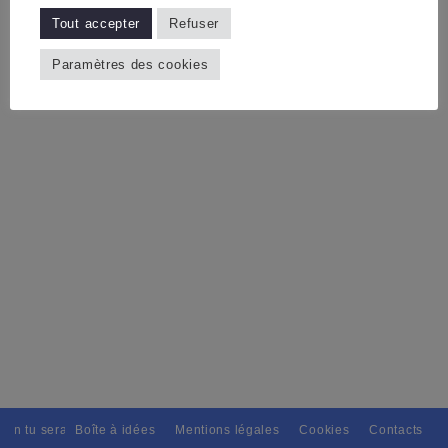
Tout accepter
Refuser
Paramètres des cookies
ain tu seras, Pour tous avec discernement. // L'amitié tu dispenseras, 
Boîte à idées
Mentions légales
Cookies
Contacts