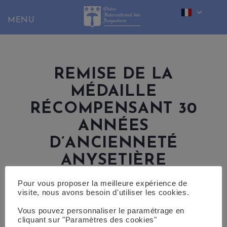
Skip
to
content
REMISE DE LA
MÉDAILLE
RÉCOMPENSANT 30
ANNÉES
D’ANCIENNETÉ
ANYSETIÈRE
Pour vous proposer la meilleure expérience de
visite, nous avons besoin d'utiliser les cookies.
Vous pouvez personnaliser le paramétrage en
cliquant sur "Paramètres des cookies"