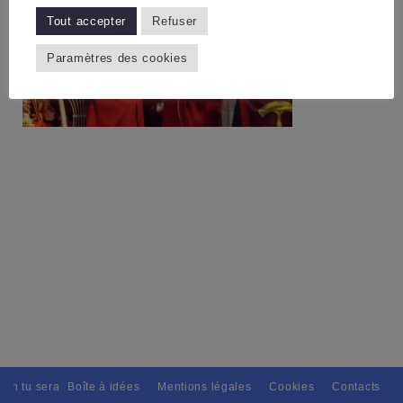
Tout accepter
Refuser
Paramètres des cookies
ain tu seras, Pour tous avec discernement. // L'amitié tu dispenseras, 
Boîte à idées
Mentions légales
Cookies
Contacts