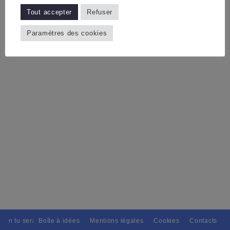
Tout accepter
Refuser
Paramètres des cookies
tain tu seras, Pour tous avec discernement. // L'amitié tu dispenseras,
Boîte à idées
Mentions légales
Cookies
Contacts