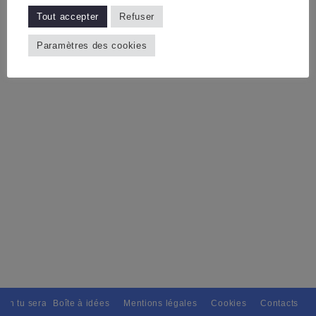
Tout accepter
Refuser
Paramètres des cookies
ain tu seras, Pour tous avec discernement. // L'amitié tu dispenseras, 
Boîte à idées
Mentions légales
Cookies
Contacts