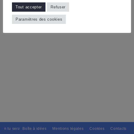
Tout accepter
Refuser
Paramètres des cookies
ain tu seras, Pour tous avec discernement. // L'amitié tu dispenseras, 
Boîte à idées
Mentions légales
Cookies
Contacts