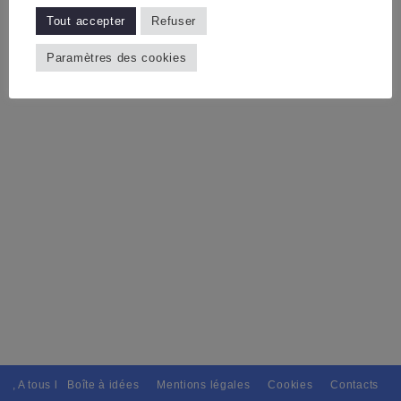
Tout accepter
Refuser
Paramètres des cookies
as, A tous les peuples moultement. // Sciences et Lettres protégeras En
Boîte à idées
Mentions légales
Cookies
Contacts