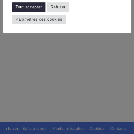
Tout accepter
Refuser
Paramètres des cookies
tain tu seras, Pour tous avec discernement. // L'amitié tu dispenseras,
Boîte à idées
Mentions légales
Cookies
Contacts