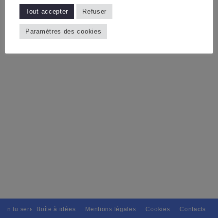
Tout accepter
Refuser
Paramètres des cookies
ain tu seras, Pour tous avec discernement. // L'amitié tu dispenseras, 
Boîte à idées
Mentions légales
Cookies
Contacts