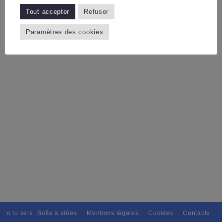
Tout accepter
Refuser
Paramètres des cookies
ain tu seras, Pour tous avec discernement. // L'amitié tu dispenseras, 
Boîte à idées
Mentions légales
Cookies
Contacts