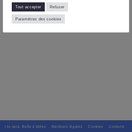
Tout accepter
Refuser
Paramètres des cookies
ain tu seras, Pour tous avec discernement. // L'amitié tu dispenseras, 
Boîte à idées
Mentions légales
Cookies
Contacts