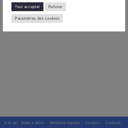
Tout accepter
Refuser
Paramètres des cookies
tain tu seras, Pour tous avec discernement. // L'amitié tu dispenseras,
Boîte à idées
Mentions légales
Cookies
Contacts