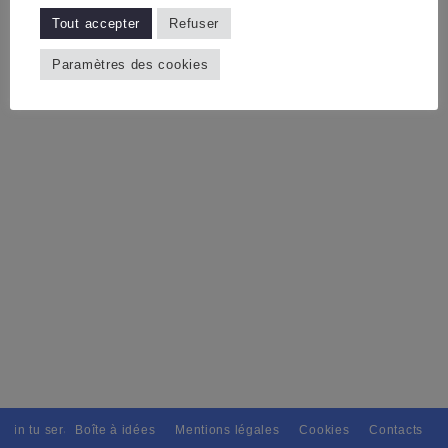
Tout accepter
Refuser
Paramètres des cookies
tain tu seras, Pour tous avec discernement. // L'amitié tu dispenseras,
Boîte à idées
Mentions légales
Cookies
Contacts