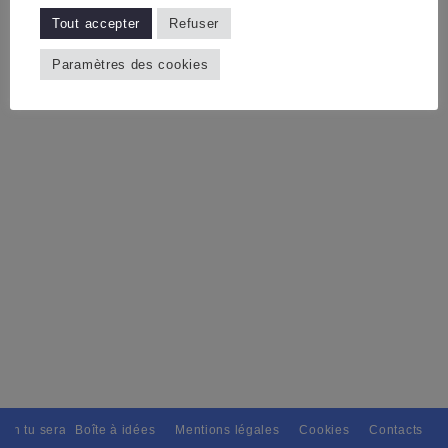
Tout accepter
Refuser
Paramètres des cookies
ain tu seras, Pour tous avec discernement. // L'amitié tu dispenseras, 
Boîte à idées
Mentions légales
Cookies
Contacts