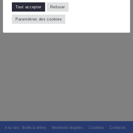
Tout accepter
Refuser
Paramètres des cookies
tain tu seras, Pour tous avec discernement. // L'amitié tu dispenseras,
Boîte à idées
Mentions légales
Cookies
Contacts