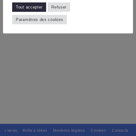
Tout accepter
Refuser
Paramètres des cookies
 tu seras, Pour tous avec discernement. // L'amitié tu dispenseras, A t
Boîte à idées
Mentions légales
Cookies
Contacts