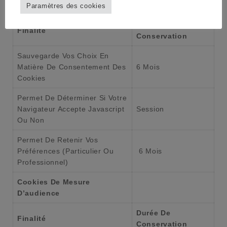
Cookies Techniques
Paramètres des cookies
Durée De
Finalité
Conservation
Sauvegarde Vos Choix En
Matière De Consentement Des
6 Mois
Cookies
Permet De Déterminer Si Votre
Navigateur Accepte Javascript
Session
Ou Non
Permet De Retenir Vos
Préférences (particulier Ou
6 Mois
Professionnel)
Cookies De Mesure
D’audience
Durée De
Finalité
Conservation