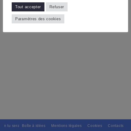
Tout accepter
Refuser
Paramètres des cookies
ain tu seras, Pour tous avec discernement. // L'amitié tu dispenseras, 
Boîte à idées
Mentions légales
Cookies
Contacts