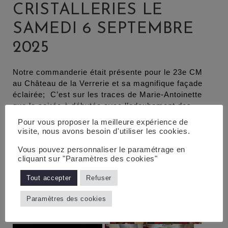
CRISTALLERIES LE
SAMEDI 6 SEPTEMBRE
2025
Notre commanderie était présente pour le 23e CM
au Château de la Verrerie et sa magnifique façade
éclairée; C’est sur les traces de Marie-Antoinette
que la soirée à débutée avec l’adoubement des
postulants dans le théâtre suivi de la soirée de GALA
Pour vous proposer la meilleure expérience de
. Un excellent moment que nos amis du Creusot
visite, nous avons besoin d'utiliser les cookies.
nous ont accordé.
Vous pouvez personnaliser le paramétrage en
cliquant sur "Paramètres des cookies"
Tout accepter
Refuser
Paramètres des cookies