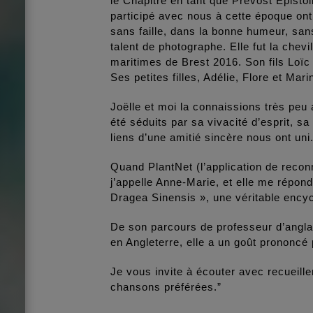
le Chapitre en tant que Prévost Episto
participé avec nous à cette époque ont 
sans faille, dans la bonne humeur, san
talent de photographe. Elle fut la chev
maritimes de Brest 2016. Son fils Loïc
Ses petites filles, Adélie, Flore et Mari
Joëlle et moi la connaissions très peu
été séduits par sa vivacité d’esprit, sa
liens d’une amitié sincère nous ont uni
Quand PlantNet (l’application de reco
j’appelle Anne-Marie, et elle me répo
Dragea Sinensis », une véritable ency
De son parcours de professeur d’angla
en Angleterre, elle a un goût prononcé
Je vous invite à écouter avec recueil
chansons préférées.”