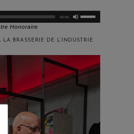
Utilisez
00:00
les
tre Honoraire
flèches
haut/bas
LA BRASSERIE DE L’INDUSTRIE
pour
augmenter
ou
diminuer
le
volume.