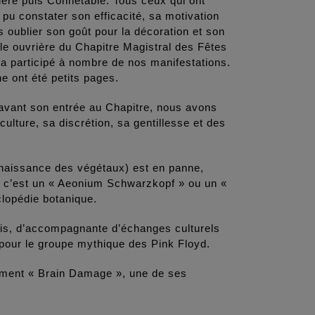
lière puis Connétable. Tous ceux qui ont
pu constater son efficacité, sa motivation
s oublier son goût pour la décoration et son
ille ouvrière du Chapitre Magistral des Fêtes
 a participé à nombre de nos manifestations.
ne ont été petits pages.
 avant son entrée au Chapitre, nous avons
 culture, sa discrétion, sa gentillesse et des
.
nnaissance des végétaux) est en panne,
nd c’est un « Aeonium Schwarzkopf » ou un «
clopédie botanique.
is, d’accompagnante d’échanges culturels
 pour le groupe mythique des Pink Floyd.
lement « Brain Damage », une de ses