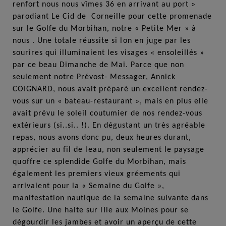
renfort nous nous vîmes 36 en arrivant au port »
parodiant Le Cid de
Corneille pour cette promenade
sur le Golfe du Morbihan, notre « Petite Mer » à
nous . Une totale réussite si lon en juge par les
sourires qui illuminaient les visages « ensoleillés »
par ce beau Dimanche de Mai. Parce que non
seulement notre Prévost- Messager, Annick
COIGNARD, nous avait préparé un excellent rendez-
vous sur un « bateau-restaurant », mais en plus elle
avait prévu le soleil coutumier de nos rendez-vous
extérieurs (si..si.. !). En dégustant un très agréable
repas, nous avons donc pu, deux heures durant,
apprécier au fil de leau, non seulement le paysage
quoffre ce splendide Golfe du Morbihan, mais
également les premiers vieux gréements qui
arrivaient pour la « Semaine du Golfe »,
manifestation nautique de la semaine suivante dans
le Golfe. Une halte sur lIle aux Moines pour se
dégourdir les jambes et avoir un aperçu de cette