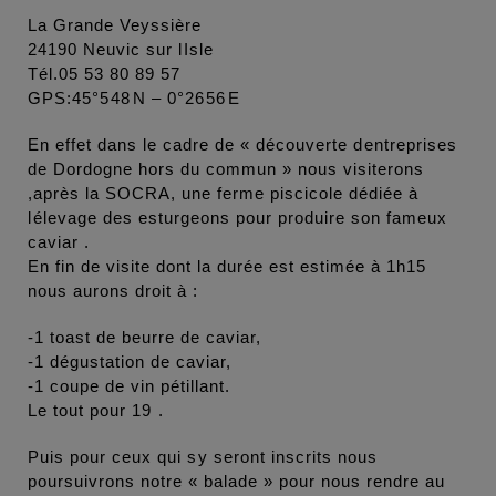
La Grande Veyssière
24190 Neuvic sur lIsle
Tél.05 53 80 89 57
GPS:45°548N – 0°2656E
En effet dans le cadre de « découverte dentreprises
de Dordogne hors du commun » nous visiterons
,après la SOCRA, une ferme piscicole dédiée à
lélevage des esturgeons pour produire son fameux
caviar .
En fin de visite dont la durée est estimée à 1h15
nous aurons droit à :
-1 toast de beurre de caviar,
-1 dégustation de caviar,
-1 coupe de vin pétillant.
Le tout pour 19 .
Puis pour ceux qui sy seront inscrits nous
poursuivrons notre « balade » pour nous rendre au