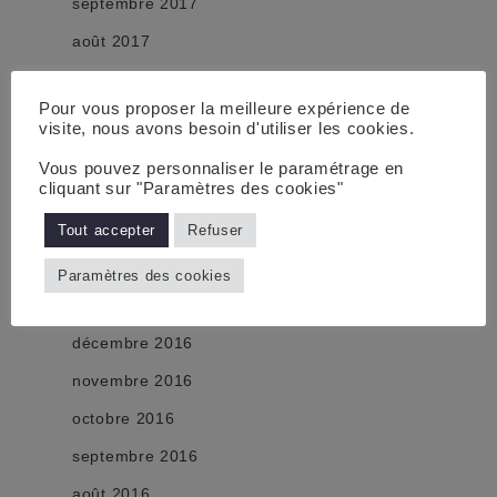
septembre 2017
août 2017
juillet 2017
Pour vous proposer la meilleure expérience de
juin 2017
visite, nous avons besoin d'utiliser les cookies.
mai 2017
Vous pouvez personnaliser le paramétrage en
cliquant sur "Paramètres des cookies"
avril 2017
mars 2017
Tout accepter
Refuser
février 2017
Paramètres des cookies
janvier 2017
décembre 2016
novembre 2016
octobre 2016
septembre 2016
août 2016