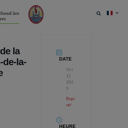
de la
DATE
-de-la-
Oct
e
12
202
5
Expi
ré!
HEURE