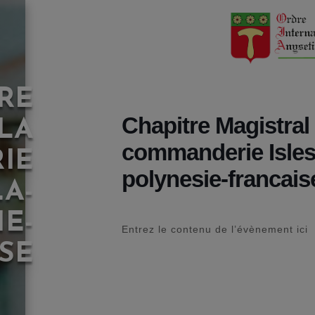
RE
Chapitre Magistral 
LA
commanderie Isles
IE
polynesie-francais
LA-
E-
Entrez le contenu de l’évènement ici
SE