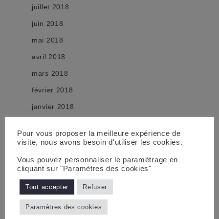
juillet 2018
juin 2018
mai 2018
avril 2018
mars 2018
février 2018
janvier 2018
décembre 2017
Pour vous proposer la meilleure expérience de
novembre 2017
visite, nous avons besoin d'utiliser les cookies.
octobre 2017
Vous pouvez personnaliser le paramétrage en
cliquant sur "Paramètres des cookies"
septembre 2017
Tout accepter
Refuser
août 2017
juillet 2017
Paramètres des cookies