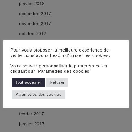
janvier 2018
décembre 2017
novembre 2017
octobre 2017
septembre 2017
Pour vous proposer la meilleure expérience de
août 2017
visite, nous avons besoin d'utiliser les cookies.
juillet 2017
Vous pouvez personnaliser le paramétrage en
cliquant sur "Paramètres des cookies"
juin 2017
Tout accepter
Refuser
mai 2017
avril 2017
Paramètres des cookies
mars 2017
février 2017
janvier 2017