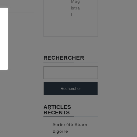
Mag
istra
l
RECHERCHER
Rechercher
ARTICLES
RÉCENTS
Sortie été Béarn-
Bigorre