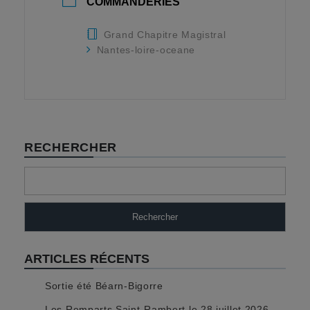
COMMANDERIES
Grand Chapitre Magistral
Nantes-loire-oceane
RECHERCHER
Rechercher
ARTICLES RÉCENTS
Sortie été Béarn-Bigorre
Les Remparts Saint-Rambert le 28 juillet 2026