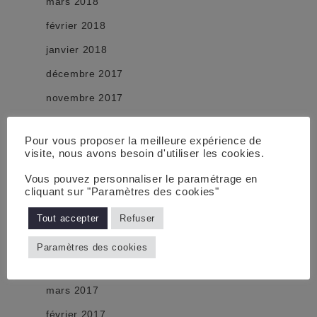
mars 2018
février 2018
janvier 2018
décembre 2017
novembre 2017
octobre 2017
Pour vous proposer la meilleure expérience de
septembre 2017
visite, nous avons besoin d'utiliser les cookies.
août 2017
Vous pouvez personnaliser le paramétrage en
cliquant sur "Paramètres des cookies"
juillet 2017
juin 2017
Tout accepter
Refuser
mai 2017
Paramètres des cookies
avril 2017
mars 2017
février 2017