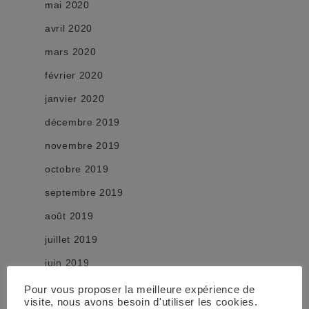
mai 2020
avril 2020
mars 2020
février 2020
janvier 2020
décembre 2019
novembre 2019
octobre 2019
septembre 2019
août 2019
juillet 2019
juin 2019
mai 2019
Pour vous proposer la meilleure expérience de
visite, nous avons besoin d'utiliser les cookies.