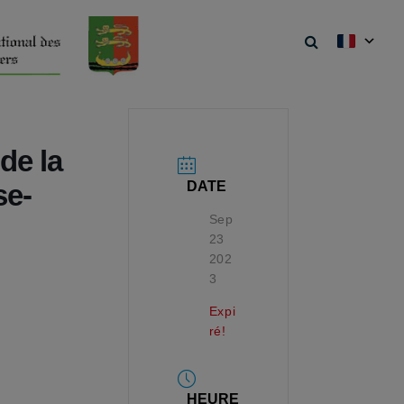
de la
DATE
se-
Sep
23
202
3
Expi
ré!
HEURE