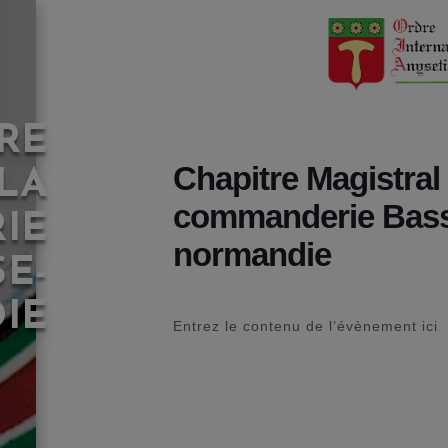
RE
Chapitre Magistral 
LA
commanderie Bas
IE
normandie
SE-
IE
Entrez le contenu de l’évènement ici