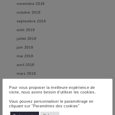
novembre 2018
octobre 2018
septembre 2018
août 2018
juillet 2018
juin 2018
mai 2018
avril 2018
mars 2018
février 2018
Pour vous proposer la meilleure expérience de
janvier 2018
visite, nous avons besoin d'utiliser les cookies.
décembre 2017
Vous pouvez personnaliser le paramétrage en
cliquant sur "Paramètres des cookies"
novembre 2017