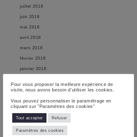
juillet 2018
juin 2018
mai 2018
avril 2018
mars 2018
février 2018
janvier 2018
décembre 2017
Pour vous proposer la meilleure expérience de
novembre 2017
visite, nous avons besoin d'utiliser les cookies.
octobre 2017
Vous pouvez personnaliser le paramétrage en
cliquant sur "Paramètres des cookies"
septembre 2017
Tout accepter
Refuser
août 2017
Paramètres des cookies
juillet 2017